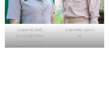
นางสุปราณี บทศรี
นางสาวศศิมา สุดขาว
ครู ชำนาญการพิเศษ
ครู
หัวหน้างานแนะแนว